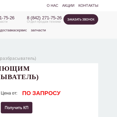
О НАС
АКЦИИ
КОНТАКТЫ
71-75-26
8 (842) 271-75-26
ЗАКАЗАТЬ ЗВОНОК
части
Отдел продаж техники
доставка
сервис
запчасти
разбрасыватель)
ЕЛЯЮЩИМ
СЫВАТЕЛЬ)
ПО ЗАПРОСУ
Цена от:
Получить КП