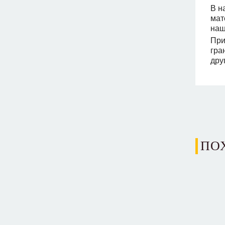
В н
мат
наш
При
гра
дру
ПО