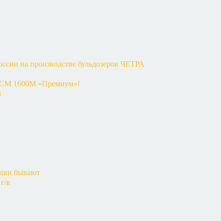
оссии на производстве бульдозеров ЧЕТРА
КСМ 1600М «Премиум»!
3
чики бывают
г/в