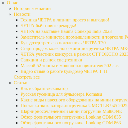
О нас
История компании
Новости
Техника ЧЕТРА в лизинг: просто и выгодно!
ЧЕТРА бьёт новые рекорды!
ЧЕТРА на выставке Bauma Conexpo India 2023
Заместитель министра промышленности и торговли Р
Бульдозер третьего поколения - ЧЕТРА Т30
Старт продаж колесного мини-погрузчика ЧЕТРА М
ЧЕТРА участник конкурса в рамках СТТ ЭКСПО 202
Санкции и рынок спецтехники
Массой 52 тонны и мощностью двигателя 502 л.с.
Видео отзыв о работе бульдозер ЧЕТРА Т-11
Смотреть все
Статьи
Как выбрать экскаватор
Русская гусеница для бульдозера Komatsu
Какие виды навесного оборудования на мини погруз
Поставка экскаватора-погрузчика UMG TLB 945 2025 
Шарнирносочленённый мини-погрузчик MultiONE
Обзор фронтального погрузчика Lonking CDM 835
Обзор фронтального погрузчика Lonking CDM 863