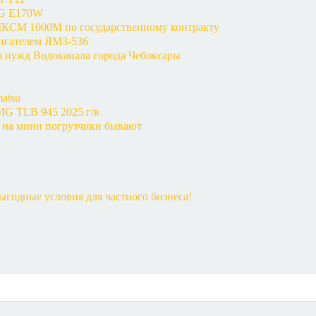
MG E170W
КСМ 1000М по государственному контракту
вигателем ЯМЗ-536
я нужд Водоканала города Чебоксары
atsu
MG TLB 945 2025 г/в
 на мини погрузчики бывают
годные условия для частного бизнеса!