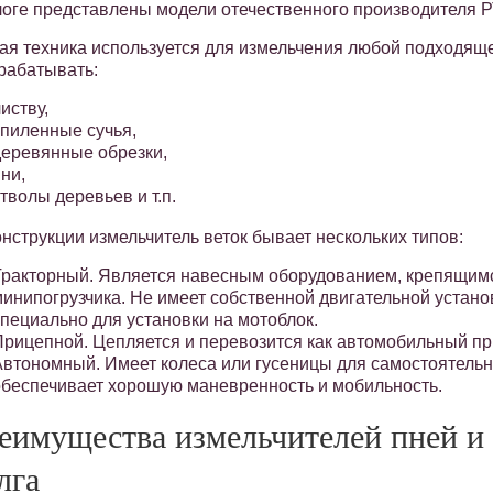
логе представлены модели отечественного производителя 
ая техника используется для измельчения любой подходящ
рабатывать:
иству,
спиленные сучья,
деревянные обрезки,
ни,
тволы деревьев и т.п.
онструкции измельчитель веток бывает нескольких типов:
Тракторный. Является навесным оборудованием, крепящимс
минипогрузчика. Не имеет собственной двигательной устан
специально для установки на мотоблок.
Прицепной. Цепляется и перевозится как автомобильный пр
Автономный. Имеет колеса или гусеницы для самостоятельн
обеспечивает хорошую маневренность и мобильность.
еимущества измельчителей пней и 
лга