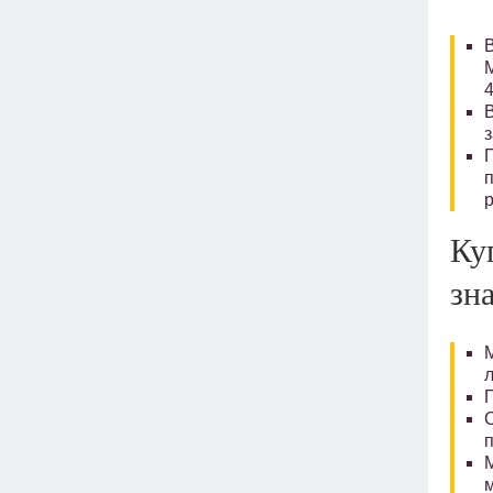
4
Ку
зн
л