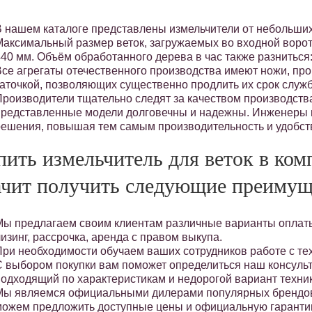
В нашем каталоге представлены измельчители от небольших
Максимальный размер веток, загружаемых во входной ворот
40 мм. Объём обработанного дерева в час также разниться: 
Все агрегаты отечественного производства имеют ножи, про
заточкой, позволяющих существенно продлить их срок служ
Производители тщательно следят за качеством производства
представленные модели долговечны и надежны. Инженеры 
решения, повышая тем самым производительность и удобст
пить измельчитель для веток в ко
ачит получить следующие преимущ
Мы предлагаем своим клиентам различные варианты оплаты
изинг, рассрочка, аренда с правом выкупа.
При необходимости обучаем ваших сотрудников работе с те
С выбором покупки вам поможет определиться наш консульт
подходящий по характеристикам и недорогой вариант техник
Мы являемся официальными дилерами популярных брендов т
можем предложить доступные цены и официальную гаранти