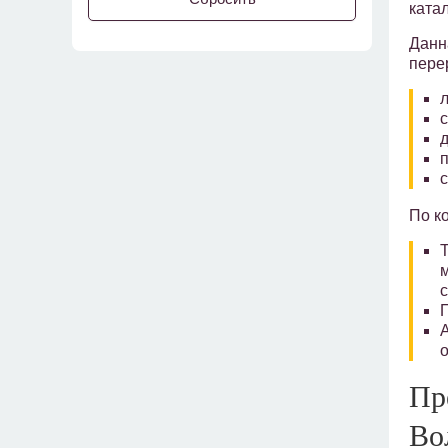
ката
Данн
пере
л
п
с
По к
Пр
Во