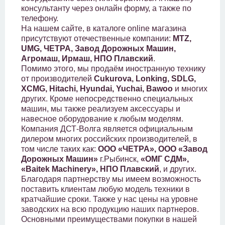
консультанту через онлайн форму, а также по
телефону.
На нашем сайте, в каталоге online магазина
присутствуют отечественные компании:
MTZ,
UMG, ЧЕТРА, Завод Дорожных Машин,
Агромаш, Ирмаш, НПО Плавский
.
Помимо этого, мы продаём иностранную технику
от производителей
Cukurova, Lonking, SDLG,
XCMG, Hitachi, Hyundai, Yuchai, Bawoo
и многих
других. Кроме непосредственно специальных
машин, мы также реализуем аксессуары и
навесное оборудование к любым моделям.
Компания ДСТ-Волга является официальным
дилером многих российских производителей, в
том числе таких как:
ООО «ЧЕТРА», ООО «Завод
Дорожных Машин»
г.Рыбинск,
«ОМГ СДМ»,
«Baitek Machinery», НПО Плавский
, и других.
Благодаря партнерству мы имеем возможность
поставить клиентам любую модель техники в
кратчайшие сроки. Также у нас цены на уровне
заводских на всю продукцию наших партнеров.
Основными преимуществами покупки в нашей